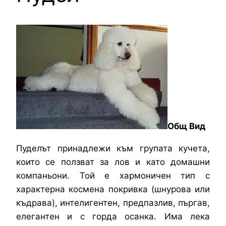
Общ Вид
Пуделът принадлежи към групата кучета,
които се ползват за лов и като домашни
компаньони. Той е хармоничен тип с
характерна космена покривка (шнурова или
къдрава), интелигентен, предпазлив, пъргав,
елегантен и с горда осанка. Има лека