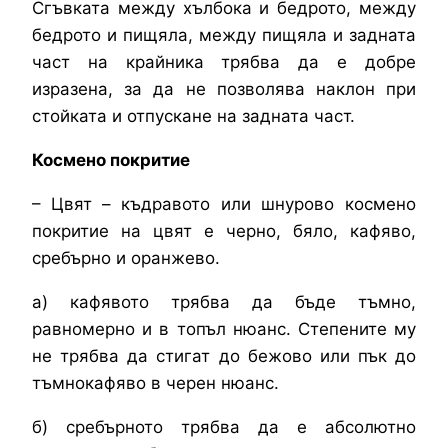
Сгъвката между хълбока и бедрото, между
бедрото и пищяла, между пищяла и задната
част на крайника трябва да е добре
изразена, за да не позволява наклон при
стойката и отпускане на задната част.
Космено покритие
– Цвят – къдравото или шнурово космено
покритие на цвят е черно, бяло, кафяво,
сребърно и оранжево.
а) кафявото трябва да бъде тъмно,
равномерно и в топъл нюанс. Степените му
не трябва да стигат до бежово или пък до
тъмнокафяво в черен нюанс.
б) сребърното трябва да е абсолютно