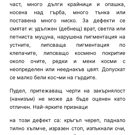
част, много дълги крайници и опашка,
носена над гърба, много тънка или
поставена много ниско. За дефекти се
смятат и: удължен (дебнещ) врат, светла или
петниста муцуна, нарушена пигментация на
устните, липсваща пигментация по
клепачите, липсващо космено покритие
около очите, редки и меки косми с
неопределен или нееднакъв цвят. Допускат
се малко бели кос¬ми на гърдите.
Пудел, притежаващ черти на закърнялост
(нанизъм) не може да бъде оценен като
отличен. Най-ярките признаци
на този дефект са: кръгъл череп, паднало
тилно хълмче, изразен стоп, изпъкнали очи,