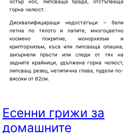
остър нос, липсваща брада, отстъпваща
горна челюст.
Дисквалифициращи недостатъци – бели
петна по тялото и лапите, многоцветно
космено покритие, монорхизъм и
крипторхизъм, къса или липсваща опашка,
закърнели пръсти или следи от тях на
задните крайници, удължена горна челюст,
липсващ резец, нетипична глава, пудели по-
високи от 62см.
Есенни грижи за
домашните