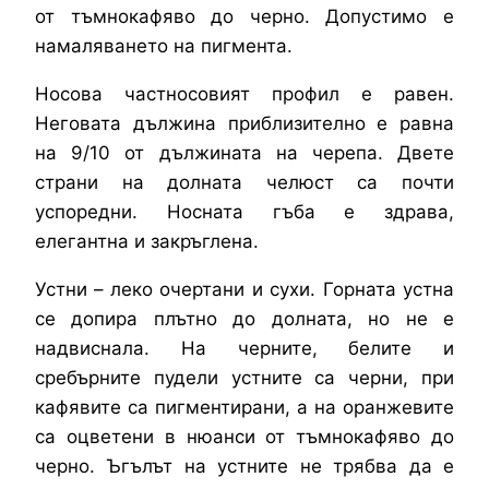
от тъмнокафяво до черно. Допустимо е
намаляването на пигмента.
Носова частносовият профил е равен.
Неговата дължина приблизително е равна
на 9/10 от дължината на черепа. Двете
страни на долната челюст са почти
успоредни. Носната гъба е здрава,
елегантна и закръглена.
Устни – леко очертани и сухи. Горната устна
се допира плътно до долната, но не е
надвиснала. На черните, белите и
сребърните пудели устните са черни, при
кафявите са пигментирани, а на оранжевите
са оцветени в нюанси от тъмнокафяво до
черно. Ъгълът на устните не трябва да е