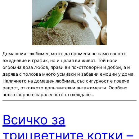
Домашният любимец може да промени не само вашето
ежедневие и график, но и целия ви живот. Той носи
огромна доза любов, прави ви по-отговорни и добри, а и
дарява с толкова много усмивки и забавни емоции у дома.
Наличието на домашен любимец със сигурност е повече
радост, отколкото допълнителни ангажименти. Особено
ползотворно е паралелното отглеждане…
Всичко за
трицветните котки –