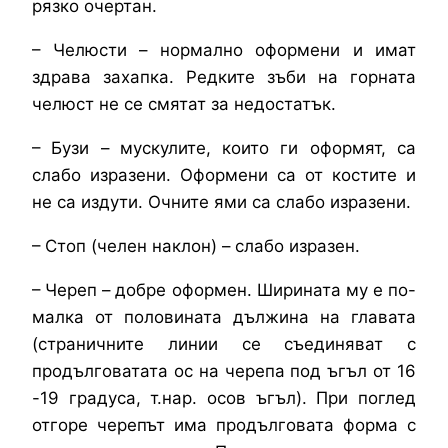
рязко очертан.
– Челюсти – нормално оформени и имат
здрава захапка. Редките зъби на горната
челюст не се смятат за недостатък.
– Бузи – мускулите, които ги оформят, са
слабо изразени. Оформени са от костите и
не са издути. Очните ями са слабо изразени.
– Стоп (челен наклон) – слабо изразен.
– Череп – добре оформен. Ширината му е по-
малка от половината дължина на главата
(страничните линии се съединяват с
продълговатата ос на черепа под ъгъл от 16
-19 градуса, т.нар. осов ъгъл). При поглед
отгоре черепът има продълговата форма с