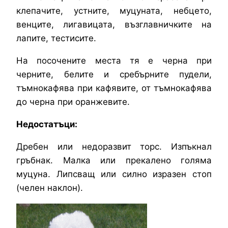
клепачите, устните, муцуната, небцето,
венците, лигавицата, възглавничките на
лапите, тестисите.
На посочените места тя е черна при
черните, белите и сребърните пудели,
тъмнокафява при кафявите, от тъмнокафява
до черна при оранжевите.
Недостатъци:
Дребен или недоразвит торс. Изпъкнал
гръбнак. Малка или прекалено голяма
муцуна. Липсващ или силно изразен стоп
(челен наклон).