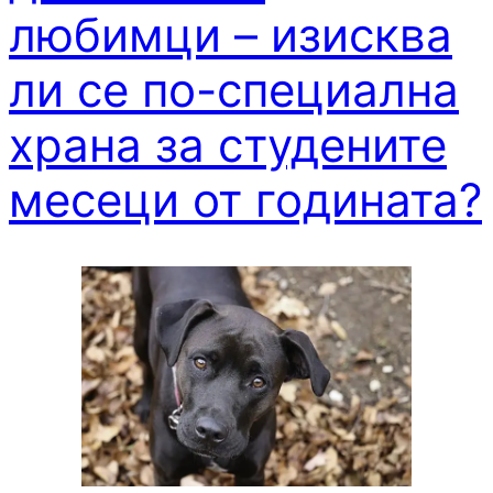
любимци – изисква
ли се по-специална
храна за студените
месеци от годината?