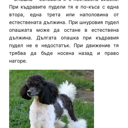
При къдравите пудели тя е по-къса с една
втора, една трета или наполовина от
естествената дължина. При шнуровия пудел
опашката може да остане в естествена
дължина. Дългата опашка при къдравия
пудел не е недостатък. При движение тя
трябва да бъде носена назад и право
нагоре.