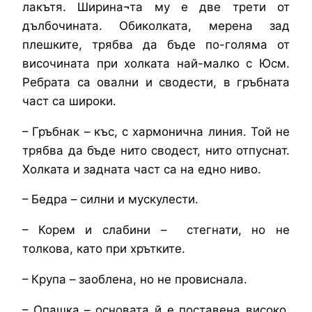
лакътя. Ширина¬та му е две трети от
дълбочината. Обиколката, мерена зад
плешките, трябва да бъде по-голяма от
височината при холката най-малко с Юсм.
Ребрата са овални и сводести, в гръбната
част са широки.
– Гръбнак – къс, с хармонична линия. Той не
трябва да бъде нито сводест, нито отпуснат.
Холката и задната част са на едно ниво.
– Бедра – силни и мускулести.
– Корем и слабини – стегнати, но не
толкова, като при хрътките.
– Крупа – заоблена, но не провиснала.
– Опашка – основата й е поставена високо.