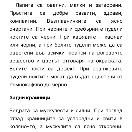
– Лапите са овални, малки и затворени.
Пръстите се добре развити, здрави,
компактни. Възглавничките са ясно
очертани. При черните и сребърните пудели
ноктите са черни. При кафявите – кафяви
или черни, а при белите пудели може да са
оцветени във всички нюанси на рогово¬то
вещество и цветът отговаря на окраската.
Белите нокти са дефект. При оранжевите
пудели ноктите могат да бъдат оцветени от
тъмнокафяво до черно.
Задни крайници
Бедрата са мускулести и силни. При поглед
отзад крайниците са успоредни и свити в
коляно¬то, а мускулите са ясно откроени.