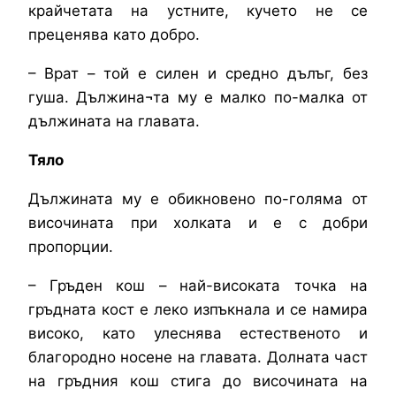
крайчетата на устните, кучето не се
преценява като добро.
– Врат – той е силен и средно дълъг, без
гуша. Дължина¬та му е малко по-малка от
дължината на главата.
Тяло
Дължината му е обикновено по-голяма от
височината при холката и е с добри
пропорции.
– Гръден кош – най-високата точка на
гръдната кост е леко изпъкнала и се намира
високо, като улеснява естественото и
благородно носене на главата. Долната част
на гръдния кош стига до височината на