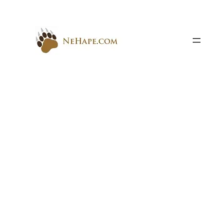
Към
съдържанието