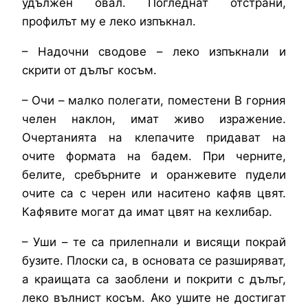
удължен овал. Погледнат отстрани,
профилът му е леко изпъкнал.
– Надочни сводове – леко изпъкнали и
скрити от дълъг косъм.
– Очи – малко полегати, поместени В горния
челен наклон, имат живо изражение.
Очертанията на клепачите придават на
очите формата на бадем. При черните,
белите, сребърните и оранжевите пудели
очите са с черен или наситено кафяв цвят.
Кафявите могат да имат цвят на кехлибар.
– Уши – те са прилепнали и висящи покрай
бузите. Плоски са, в основата се разширяват,
а краищата са заоблени и покрити с дълъг,
леко вълнист косъм. Ако ушите не достигат