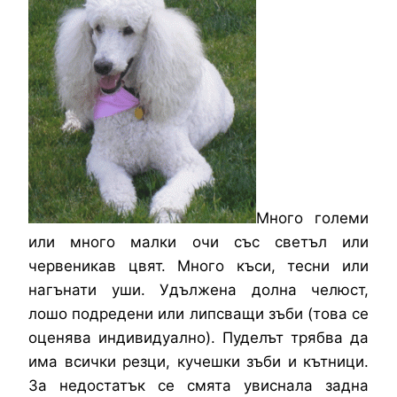
Много големи
или много малки очи със светъл или
червеникав цвят. Много къси, тесни или
нагънати уши. Удължена долна челюст,
лошо подредени или липсващи зъби (това се
оценява индивидуално). Пуделът трябва да
има всички резци, кучешки зъби и кътници.
За недостатък се смята увиснала задна