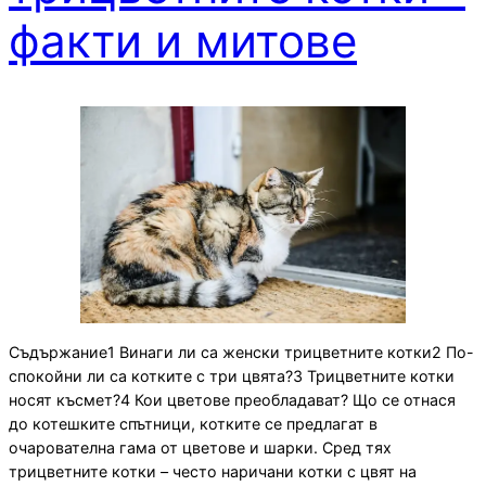
факти и митове
Съдържание1 Винаги ли са женски трицветните котки2 По-
спокойни ли са котките с три цвята?3 Трицветните котки
носят късмет?4 Кои цветове преобладават? Що се отнася
до котешките спътници, котките се предлагат в
очарователна гама от цветове и шарки. Сред тях
трицветните котки – често наричани котки с цвят на