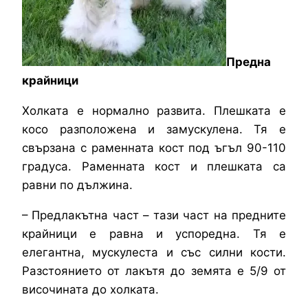
Предна
крайници
Холката е нормално развита. Плешката е
косо разположена и замускулена. Тя е
свързана с раменната кост под ъгъл 90-110
градуса. Раменната кост и плешката са
равни по дължина.
– Предлакътна част – тази част на предните
крайници е равна и успоредна. Тя е
елегантна, мускулеста и със силни кости.
Разстоянието от лакътя до земята е 5/9 от
височината до холката.