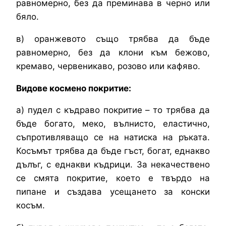
равномерно, без да преминава в черно или
бяло.
в) оранжевото също трябва да бъде
равномерно, без да клони към бежово,
кремаво, червеникаво, розово или кафяво.
Видове космено покритие:
а) пудел с къдраво покритие – то трябва да
бъде богато, меко, вълнисто, еластично,
съпротивляващо се на натиска на ръката.
Косъмът трябва да бъде гъст, богат, еднакво
дълъг, с еднакви къдрици. За некачествено
се смята покритие, което е твърдо на
пипане и създава усещането за конски
косъм.