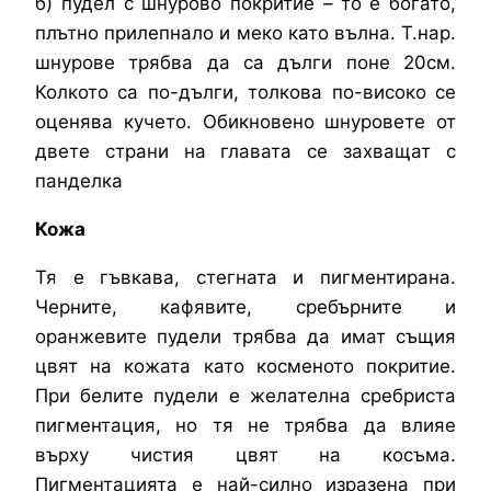
б) пудел с шнурово покритие – то е богато,
плътно прилепнало и меко като вълна. Т.нар.
шнурове трябва да са дълги поне 20см.
Колкото са по-дълги, толкова по-високо се
оценява кучето. Обикновено шнуровете от
двете страни на главата се захващат с
панделка
Кожа
Тя е гъвкава, стегната и пигментирана.
Черните, кафявите, сребърните и
оранжевите пудели трябва да имат същия
цвят на кожата като косменото покритие.
При белите пудели е желателна сребриста
пигментация, но тя не трябва да влияе
върху чистия цвят на косъма.
Пигментацията е най-силно изразена при