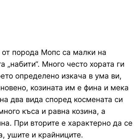
 от порода Мопс са малки на
а „набити“. Много често хората ги
оето определено изкача в ума ви,
кновено, козината им е фина и мека
 на два вида според космената си
много къса и равна козина, а
на. При вторите е характерно да се
, ушите и крайниците.