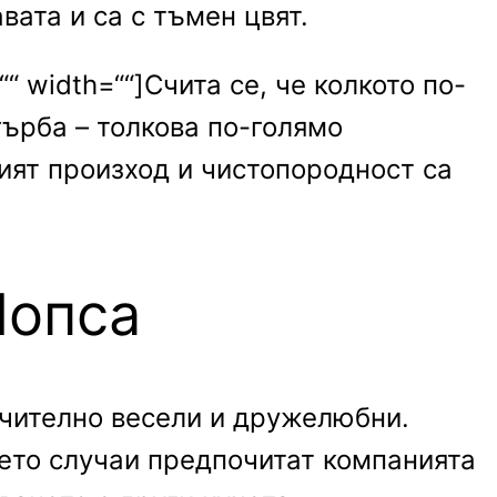
вата и са с тъмен цвят.
““ width=““]Счита се, че колкото по-
гърба – толкова по-голямо
вият произход и чистопородност са
Мопса
ючително весели и дружелюбни.
чето случаи предпочитат компанията