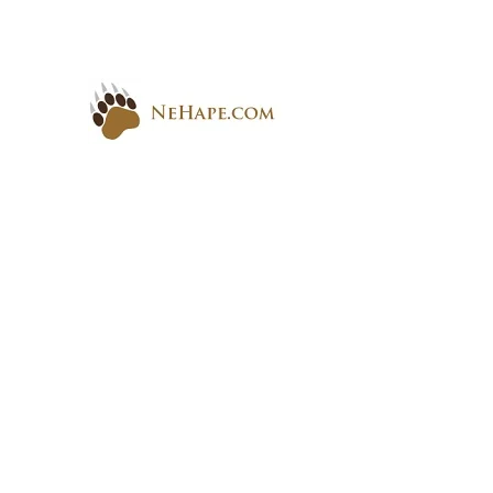
Към
съдържанието