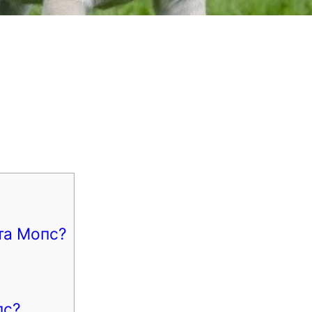
та Мопс?
пс?