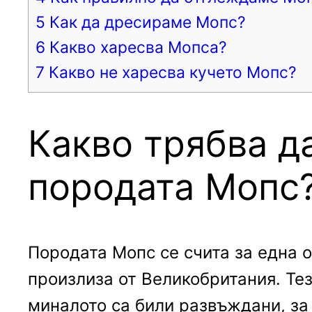
5
Как да дресираме Мопс?
6
Какво харесва Мопса?
7
Какво не харесва кучето Мопс?
Какво трябва д
породата Мопс
Породата Мопс се счита за една о
произлиза от Великобритания. Тез
миналото са били развъждани, за