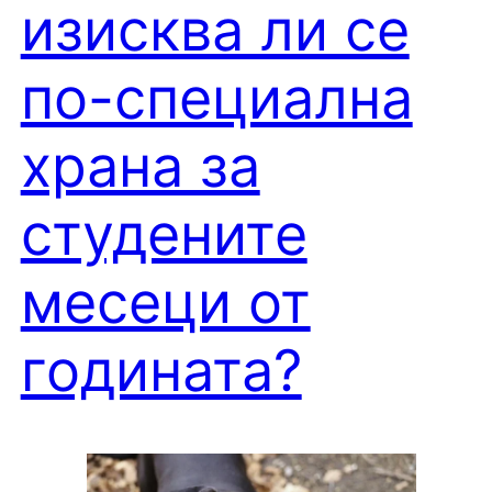
изисква ли се
по-специална
храна за
студените
месеци от
годината?