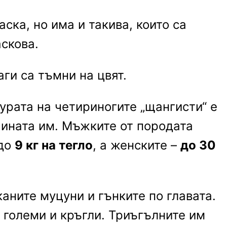
ска, но има и такива, които са
аскова.
аги са тъмни на цвят.
урата на четириногите „щангисти“ е
чината им. Мъжките от породата
до
9 кг на тегло
, а женските –
до 30
аните муцуни и гънките по главата.
а големи и кръгли. Триъгълните им