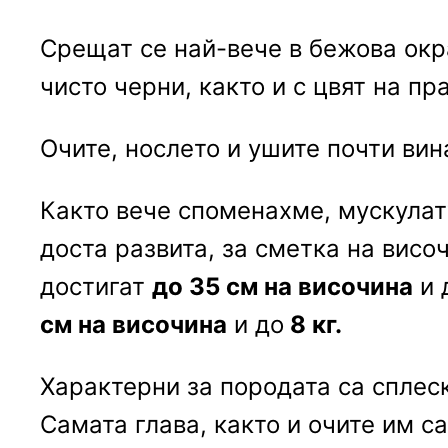
Срещат се най-вече в бежова окра
чисто черни, както и с цвят на пр
Очите, нослето и ушите почти вин
Както вече споменахме, мускулат
доста развита, за сметка на висо
достигат
до 35 см на височина
и 
см на височина
и до
8 кг.
Характерни за породата са сплеск
Самата глава, както и очите им с