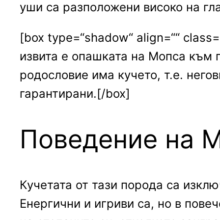
уши са разположени високо на гла
[box type=“shadow“ align=““ class=
извита е опашката на Мопса към 
родословие има кучето, т.е. него
гарантирани.[/box]
Поведение на 
Кучетата от тази порода са изкл
Енергични и игриви са, но в пове