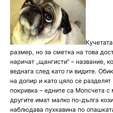
Кучетата
размер, но за сметка на това дост
наричат „щангисти“ – название, к
веднага след като ги видите. Оби
на допир и като цяло се разделят
покривка – едните са Мопсчета с 
другите имат малко по-дълга кози
наблюдава пухкавина по опашката