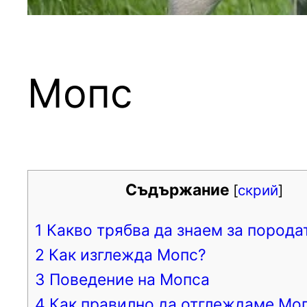
Мопс
Съдържание
[
скрий
]
1
Какво трябва да знаем за порода
2
Как изглежда Мопс?
3
Поведение на Мопса
4
Как правилно да отглеждаме Мо