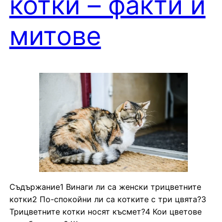
котки – факти и
митове
Съдържание1 Винаги ли са женски трицветните
котки2 По-спокойни ли са котките с три цвята?3
Трицветните котки носят късмет?4 Кои цветове