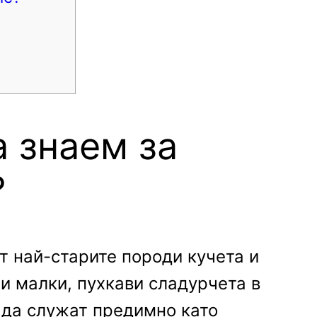
а знаем за
?
т най-старите породи кучета и
и малки, пухкави сладурчета в
 да служат предимно като