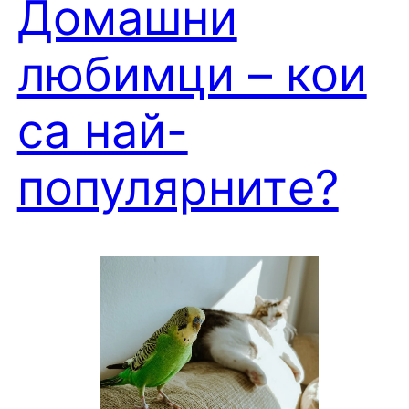
Домашни
любимци – кои
са най-
популярнитe?