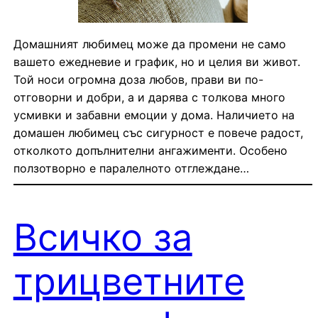
Домашният любимец може да промени не само
вашето ежедневие и график, но и целия ви живот.
Той носи огромна доза любов, прави ви по-
отговорни и добри, а и дарява с толкова много
усмивки и забавни емоции у дома. Наличието на
домашен любимец със сигурност е повече радост,
отколкото допълнителни ангажименти. Особено
ползотворно е паралелното отглеждане…
Всичко за
трицветните