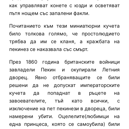
как управляват конете с юзди и осветяват
пътя нощем със запалени факли.
Почитанието към тези миниатюрни кучета
било толкова голямо, че простолюдието
трябва да им се кланя, а кражбата на
пекинез се наказвала със смърт.
През 1860 година британските войници
завладели Пекин и окупирали Летния
дворец. Явно отбраняващите се били
решени да не допускат императорските
кучета да попаднат в ръцете на
завоевателите, тъй като всички, с
изключение на пет пекинези в двореца, били
намерени убити. Оцелелите(любимци на
една принцеса, която се самоубила) били