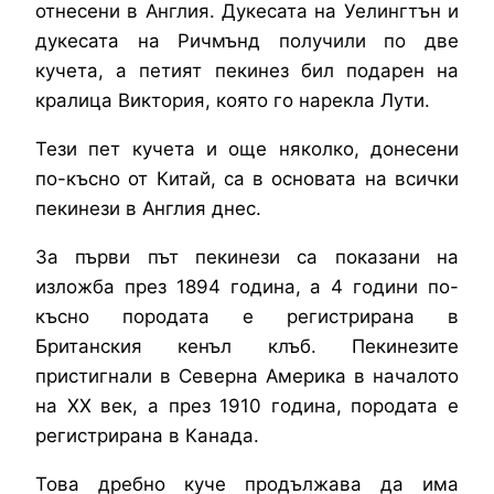
отнесени в Англия. Дукесата на Уелингтън и
дукесата на Ричмънд получили по две
кучета, а петият пекинез бил подарен на
кралица Виктория, която го нарекла Лути.
Тези пет кучета и още няколко, донесени
по-късно от Китай, са в основата на всички
пекинези в Англия днес.
За първи път пекинези са показани на
изложба през 1894 година, а 4 години по-
късно породата е регистрирана в
Британския кенъл клъб. Пекинезите
пристигнали в Северна Америка в началото
на XX век, а през 1910 година, породата е
регистрирана в Канада.
Това дребно куче продължава да има