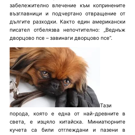
забележително влечение към копринените
възглавници и подчертано отвращение от
дългите разходки. Както един американски
писател отбелязва непочтително: „Веднъж
дворцово псе – завинаги дворцово псе“.
Тази
порода, която е една от най-древните в
света, е изцяло китайска. Миниатюрните
кучета са били отглеждани и пазени в