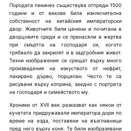
Породата пекинез съществува отпреди 1500
години и от векове била изключителна
собственост на китайския императорски
двор. Животните били ценени и почитани в
дворцовите среди и се пренасяли в жертва
при смъртта на господаря си, когото
трябвало да закрилят и в задгробния живот.
Техни изображения се срещат върху много
произведения на изкуството от нефрит,
лакирано дърво, порцелан. Често те са
рисувани върху коприна, заедно с портрета
на господаря и семейството му.
Хроники от XVII век разказват как някои от
кучетата придружавали императора дори по
време на езда, поставени на възглавници
пред него върху коня. Те били изобразявани