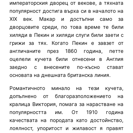
императорския дворец от векове, а тяхната
популярност достига върха си в началото на
XIX век. Макар и достъпни само за
дворцовите среди, по това време те били
хиляди в Пекин и хиляди слуги били заети с
грижи за тях. Когато Пекин е завзет от
англичаните през 1860 година, петте
оцелели кучета били отнесени в Англия
заедно с внесените по-късно стават
основата на днешната британска линия.
Романтичното минало на тези кучета,
допълнено от благоразположението на
кралица Виктория, помага за нарастване на
популярността им. От 1910 година
качествата на породата като достойнство,
лоялност, упоритост и жилавост я правят