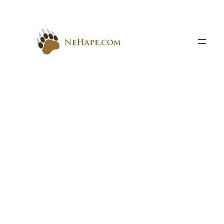
Към
съдържанието