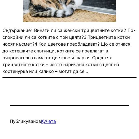
Съдържание1 Винаги ли са женски трицветните котки2 По-
спокойни ли са котките с три цвята?3 Трицветните котки
носят късмет?4 Кои цветове преобладават? Що се отнася
до котешките спътници, котките се предлагат в
очарователна гама от цветове и шарки. Сред тях
трицветните котки – често наричани котки с цвят на
костенурка или калико – могат да се…
Публикувано
в
Кучета