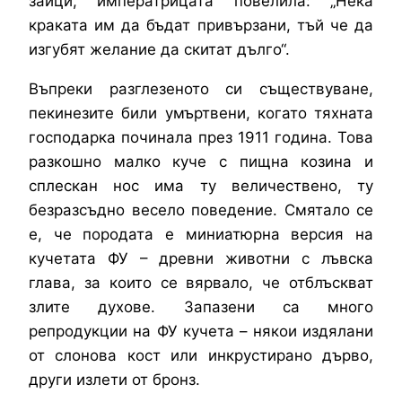
зайци, императрицата повелила: „Нека
краката им да бъдат привързани, тъй че да
изгубят желание да скитат дълго“.
Въпреки разглезеното си съществуване,
пекинезите били умъртвени, когато тяхната
господарка починала през 1911 година. Това
разкошно малко куче с пищна козина и
сплескан нос има ту величествено, ту
безразсъдно весело поведение. Смятало се
е, че породата е миниатюрна версия на
кучетата ФУ – древни животни с лъвска
глава, за които се вярвало, че отблъскват
злите духове. Запазени са много
репродукции на ФУ кучета – някои издялани
от слонова кост или инкрустирано дърво,
други излети от бронз.