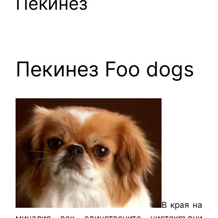
Пекинез
Пекинез Foo dogs
В края на
миналия век единствените чистокръвни