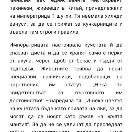
пекинези, живеещи в Китай, принадлежали
на императрица Т шу-хи. Тя наемала хиляди
евнуси, за да се грижат за кучкарниците и
въвела там строги правила.
Императрицата настоявала кучетата й да
спазват диета и да се хранят само с перки
от акула, черен дроб от бекас и гърди от
пъдпъдък. Животните трябва да носят
специални нашийници, подобаващи на
царствения им статут. „Нека те
свидетелстват за върховното им
достойнство!“ – наредила тя. „И нека цветът
на кучетата бъде като гривата на лъв, за да
могат да се носят като ръкав на жълта
мантия“. За да не се увличат да преследват