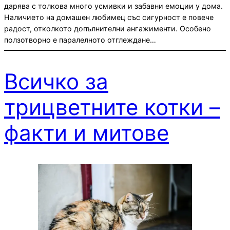
дарява с толкова много усмивки и забавни емоции у дома.
Наличието на домашен любимец със сигурност е повече
радост, отколкото допълнителни ангажименти. Особено
ползотворно е паралелното отглеждане…
Всичко за
трицветните котки –
факти и митове